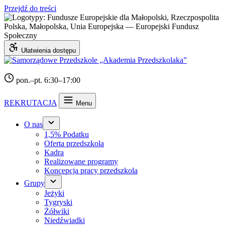
Przejdź do treści
Ułatwienia dostępu
pon.–pt. 6:30–17:00
REKRUTACJA
Menu
O nas
1,5% Podatku
Oferta przedszkola
Kadra
Realizowane programy
Koncepcja pracy przedszkola
Grupy
Jeżyki
Tygryski
Żółwiki
Niedźwiadki