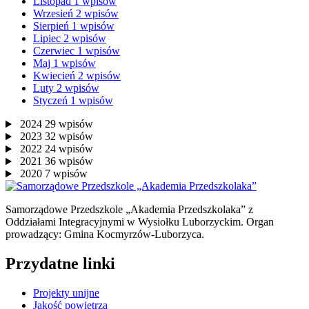
Listopad
1
wpisów
Wrzesień
2
wpisów
Sierpień
1
wpisów
Lipiec
2
wpisów
Czerwiec
1
wpisów
Maj
1
wpisów
Kwiecień
2
wpisów
Luty
2
wpisów
Styczeń
1
wpisów
2024
29
wpisów
2023
32
wpisów
2022
24
wpisów
2021
36
wpisów
2020
7
wpisów
Samorządowe Przedszkole „Akademia Przedszkolaka” z
Oddziałami Integracyjnymi w Wysiołku Luborzyckim. Organ
prowadzący: Gmina Kocmyrzów-Luborzyca.
Przydatne linki
Projekty unijne
Jakość powietrza