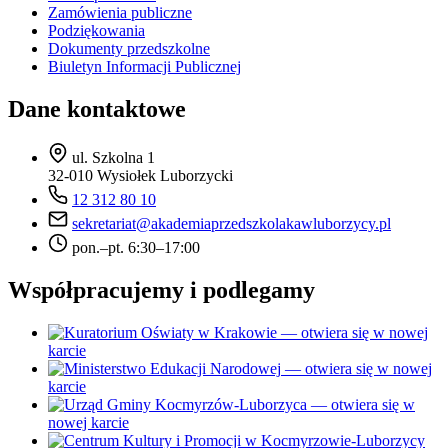
Zamówienia publiczne
Podziękowania
Dokumenty przedszkolne
Biuletyn Informacji Publicznej
Dane kontaktowe
ul. Szkolna 1
32-010 Wysiołek Luborzycki
12 312 80 10
sekretariat@akademiaprzedszkolakawluborzycy.pl
pon.–pt. 6:30–17:00
Współpracujemy i podlegamy
— otwiera się w nowej
karcie
— otwiera się w nowej
karcie
— otwiera się w
nowej karcie