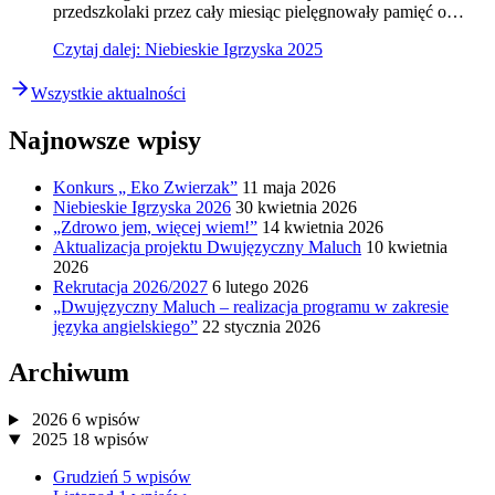
przedszkolaki przez cały miesiąc pielęgnowały pamięć o…
Czytaj dalej
: Niebieskie Igrzyska 2025
Wszystkie aktualności
Najnowsze wpisy
Konkurs „ Eko Zwierzak”
11 maja 2026
Niebieskie Igrzyska 2026
30 kwietnia 2026
„Zdrowo jem, więcej wiem!”
14 kwietnia 2026
Aktualizacja projektu Dwujęzyczny Maluch
10 kwietnia
2026
Rekrutacja 2026/2027
6 lutego 2026
„Dwujęzyczny Maluch – realizacja programu w zakresie
języka angielskiego”
22 stycznia 2026
Archiwum
2026
6
wpisów
2025
18
wpisów
Grudzień
5
wpisów