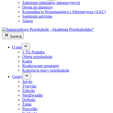
Założenia oddziałów integracyjnych
Droga do diagnozy
Komunikacja Wspomagająca i Alternatywna (AAC)
Spektrum autyzmu
Afazja
Zamknij
O nas
1,5% Podatku
Oferta przedszkola
Kadra
Realizowane programy
Koncepcja pracy przedszkola
Grupy
Jeżyki
Tygryski
Żółwiki
Niedźwiadki
Delfinki
Żabki
Pszczółki