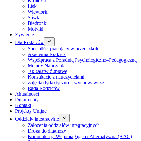
Króliczki
Liski
Wiewiórki
Sówki
Biedronki
Motylki
Żywienie
Dla Rodziców
Specjaliści pracujący w przedszkolu
Akademia Rodzica
Współpraca z Poradnią Psychologiczno–Pedagogiczną
Metody Nauczania
Jak załatwić sprawę
Konsultacje z nauczycielami
Zajęcia dydaktyczno – wychowawcze
Rada Rodziców
Aktualności
Dokumenty
Kontakt
Projekty Unijne
Oddziały integracyjne
Założenia oddziałów integracyjnych
Droga do diagnozy
Komunikacja Wspomagająca i Alternatywna (AAC)