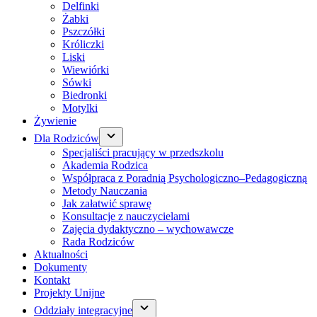
Delfinki
Żabki
Pszczółki
Króliczki
Liski
Wiewiórki
Sówki
Biedronki
Motylki
Żywienie
Dla Rodziców
Specjaliści pracujący w przedszkolu
Akademia Rodzica
Współpraca z Poradnią Psychologiczno–Pedagogiczną
Metody Nauczania
Jak załatwić sprawę
Konsultacje z nauczycielami
Zajęcia dydaktyczno – wychowawcze
Rada Rodziców
Aktualności
Dokumenty
Kontakt
Projekty Unijne
Oddziały integracyjne