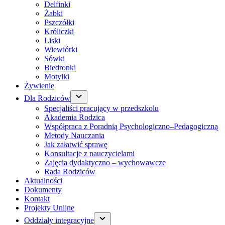
Delfinki
Żabki
Pszczółki
Króliczki
Liski
Wiewiórki
Sówki
Biedronki
Motylki
Żywienie
Dla Rodziców
Specjaliści pracujący w przedszkolu
Akademia Rodzica
Współpraca z Poradnią Psychologiczno–Pedagogiczną
Metody Nauczania
Jak załatwić sprawę
Konsultacje z nauczycielami
Zajęcia dydaktyczno – wychowawcze
Rada Rodziców
Aktualności
Dokumenty
Kontakt
Projekty Unijne
Oddziały integracyjne