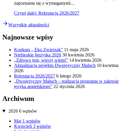
zapoznania się z wymaganymi…
Czytaj dalej
: Rekrutacja 2026/2027
Wszystkie aktualności
Najnowsze wpisy
Konkurs „ Eko Zwierzak”
11 maja 2026
Niebieskie Igrzyska 2026
30 kwietnia 2026
„Zdrowo jem, więcej wiem!”
14 kwietnia 2026
Aktualizacja projektu Dwujęzyczny Maluch
10 kwietnia
2026
Rekrutacja 2026/2027
6 lutego 2026
„Dwujęzyczny Maluch – realizacja programu w zakresie
języka angielskiego”
22 stycznia 2026
Archiwum
2026
6
wpisów
Maj
1
wpisów
Kwiecień
3
wpisów