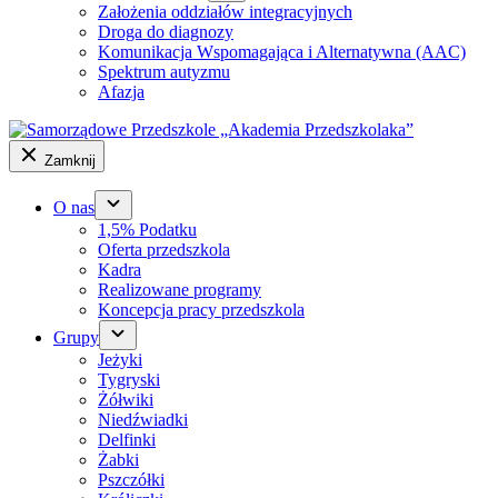
Założenia oddziałów integracyjnych
Droga do diagnozy
Komunikacja Wspomagająca i Alternatywna (AAC)
Spektrum autyzmu
Afazja
Zamknij
O nas
1,5% Podatku
Oferta przedszkola
Kadra
Realizowane programy
Koncepcja pracy przedszkola
Grupy
Jeżyki
Tygryski
Żółwiki
Niedźwiadki
Delfinki
Żabki
Pszczółki