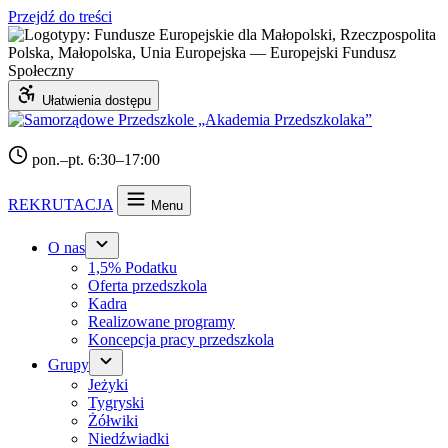
Przejdź do treści
Ułatwienia dostępu
pon.–pt. 6:30–17:00
REKRUTACJA
Menu
O nas
1,5% Podatku
Oferta przedszkola
Kadra
Realizowane programy
Koncepcja pracy przedszkola
Grupy
Jeżyki
Tygryski
Żółwiki
Niedźwiadki