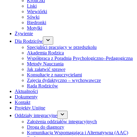
Króliczki
Liski
Wiewiórki
Sówki
Biedronki
Motylki
Żywienie
Dla Rodziców
Specjaliści pracujący w przedszkolu
Akademia Rodzica
Współpraca z Poradnią Psychologiczno–Pedagogiczną
Metody Nauczania
Jak załatwić sprawę
Konsultacje z nauczycielami
Zajęcia dydaktyczno – wychowawcze
Rada Rodziców
Aktualności
Dokumenty
Kontakt
Projekty Unijne
Oddziały integracyjne
Założenia oddziałów integracyjnych
Droga do diagnozy
Komunikacja Wspomagająca i Alternatywna (AAC)