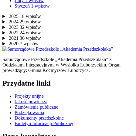
Luty
1
wpisów
Styczeń
1
wpisów
2025
18
wpisów
2024
29
wpisów
2023
32
wpisów
2022
24
wpisów
2021
36
wpisów
2020
7
wpisów
Samorządowe Przedszkole „Akademia Przedszkolaka” z
Oddziałami Integracyjnymi w Wysiołku Luborzyckim. Organ
prowadzący: Gmina Kocmyrzów-Luborzyca.
Przydatne linki
Projekty unijne
Jakość powietrza
Zamówienia publiczne
Podziękowania
Dokumenty przedszkolne
Biuletyn Informacji Publicznej