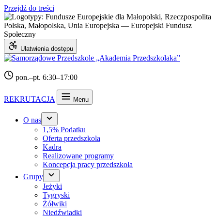
Przejdź do treści
Ułatwienia dostępu
pon.–pt. 6:30–17:00
REKRUTACJA
Menu
O nas
1,5% Podatku
Oferta przedszkola
Kadra
Realizowane programy
Koncepcja pracy przedszkola
Grupy
Jeżyki
Tygryski
Żółwiki
Niedźwiadki