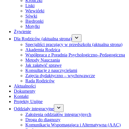
Króliczki
Liski
Wiewiórki
Sówki
Biedronki
Motylki
Żywienie
Dla Rodziców
(aktualna strona)
Specjaliści pracujący w przedszkolu
(aktualna strona)
Akademia Rodzica
Współpraca z Poradnią Psychologiczno–Pedagogiczną
Metody Nauczania
Jak załatwić sprawę
Konsultacje z nauczycielami
Zajęcia dydaktyczno – wychowawcze
Rada Rodziców
Aktualności
Dokumenty
Kontakt
Projekty Unijne
Oddziały integracyjne
Założenia oddziałów integracyjnych
Droga do diagnozy
Komunikacja Wspomagająca i Alternatywna (AAC)