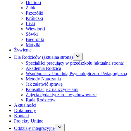
Delfinki
Żabki
Pszczółki
Króliczki
Liski
Wiewiórki
Sówki
Biedronki
Motylki
Żywienie
Dla Rodziców
(aktualna strona)
Specjaliści pracujący w przedszkolu
(aktualna strona)
Akademia Rodzica
Współpraca z Poradnią Psychologiczno–Pedagogiczną
Metody Nauczania
Jak załatwić sprawę
Konsultacje z nauczycielami
Zajęcia dydaktyczno – wychowawcze
Rada Rodziców
Aktualności
Dokumenty
Kontakt
Projekty Unijne
Oddziały integracyjne