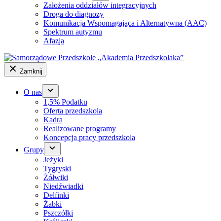
Założenia oddziałów integracyjnych
Droga do diagnozy
Komunikacja Wspomagająca i Alternatywna (AAC)
Spektrum autyzmu
Afazja
Zamknij
O nas
1,5% Podatku
Oferta przedszkola
Kadra
Realizowane programy
Koncepcja pracy przedszkola
Grupy
Jeżyki
Tygryski
Żółwiki
Niedźwiadki
Delfinki
Żabki
Pszczółki