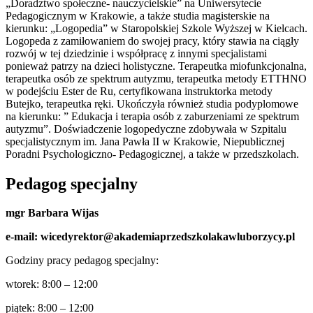
„Doradztwo społeczne- nauczycielskie” na Uniwersytecie
Pedagogicznym w Krakowie, a także studia magisterskie na
kierunku: „Logopedia” w Staropolskiej Szkole Wyższej w Kielcach.
Logopeda z zamiłowaniem do swojej pracy, który stawia na ciągły
rozwój w tej dziedzinie i współpracę z innymi specjalistami
ponieważ patrzy na dzieci holistyczne. Terapeutka miofunkcjonalna,
terapeutka osób ze spektrum autyzmu, terapeutka metody ETTHNO
w podejściu Ester de Ru, certyfikowana instruktorka metody
Butejko, terapeutka ręki. Ukończyła również studia podyplomowe
na kierunku: ” Edukacja i terapia osób z zaburzeniami ze spektrum
autyzmu”. Doświadczenie logopedyczne zdobywała w Szpitalu
specjalistycznym im. Jana Pawła II w Krakowie, Niepublicznej
Poradni Psychologiczno- Pedagogicznej, a także w przedszkolach.
Pedagog specjalny
mgr Barbara Wijas
e-mail: wicedyrektor@akademiaprzedszkolakawluborzycy.pl
Godziny pracy pedagog specjalny:
wtorek: 8:00 – 12:00
piątek: 8:00 – 12:00