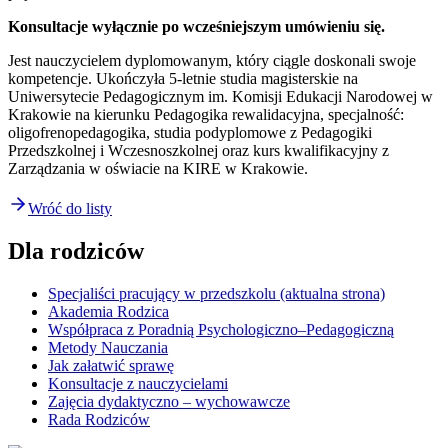
Konsultacje wyłącznie po wcześniejszym umówieniu się.
Jest nauczycielem dyplomowanym, który ciągle doskonali swoje
kompetencje. Ukończyła 5-letnie studia magisterskie na
Uniwersytecie Pedagogicznym im. Komisji Edukacji Narodowej w
Krakowie na kierunku Pedagogika rewalidacyjna, specjalność:
oligofrenopedagogika, studia podyplomowe z Pedagogiki
Przedszkolnej i Wczesnoszkolnej oraz kurs kwalifikacyjny z
Zarządzania w oświacie na KIRE w Krakowie.
Wróć do listy
Dla rodziców
Specjaliści pracujący w przedszkolu
(aktualna strona)
Akademia Rodzica
Współpraca z Poradnią Psychologiczno–Pedagogiczną
Metody Nauczania
Jak załatwić sprawę
Konsultacje z nauczycielami
Zajęcia dydaktyczno – wychowawcze
Rada Rodziców