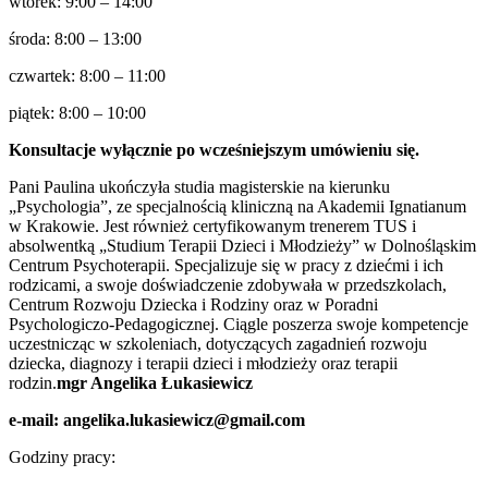
wtorek: 9:00 – 14:00
środa: 8:00 – 13:00
czwartek: 8:00 – 11:00
piątek: 8:00 – 10:00
Konsultacje wyłącznie po wcześniejszym umówieniu się.
Pani Paulina ukończyła studia magisterskie na kierunku
„Psychologia”, ze specjalnością kliniczną na Akademii Ignatianum
w Krakowie. Jest również certyfikowanym trenerem TUS i
absolwentką „Studium Terapii Dzieci i Młodzieży” w Dolnośląskim
Centrum Psychoterapii. Specjalizuje się w pracy z dziećmi i ich
rodzicami, a swoje doświadczenie zdobywała w przedszkolach,
Centrum Rozwoju Dziecka i Rodziny oraz w Poradni
Psychologiczo-Pedagogicznej. Ciągle poszerza swoje kompetencje
uczestnicząc w szkoleniach, dotyczących zagadnień rozwoju
dziecka, diagnozy i terapii dzieci i młodzieży oraz terapii
rodzin.
mgr Angelika Łukasiewicz
e-mail: angelika.lukasiewicz@gmail.com
Godziny pracy: