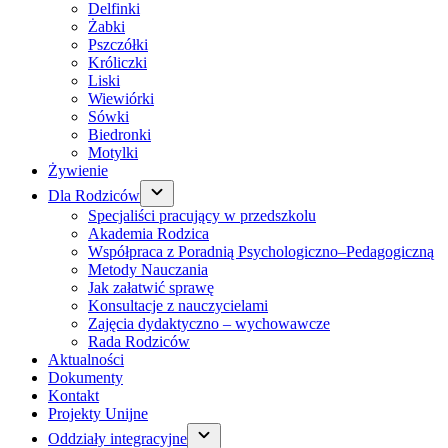
Delfinki
Żabki
Pszczółki
Króliczki
Liski
Wiewiórki
Sówki
Biedronki
Motylki
Żywienie
Dla Rodziców
Specjaliści pracujący w przedszkolu
Akademia Rodzica
Współpraca z Poradnią Psychologiczno–Pedagogiczną
Metody Nauczania
Jak załatwić sprawę
Konsultacje z nauczycielami
Zajęcia dydaktyczno – wychowawcze
Rada Rodziców
Aktualności
Dokumenty
Kontakt
Projekty Unijne
Oddziały integracyjne