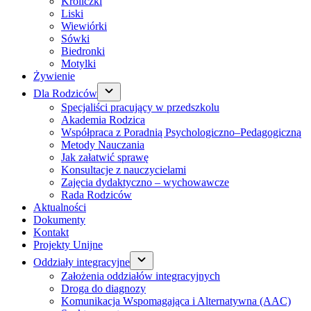
Króliczki
Liski
Wiewiórki
Sówki
Biedronki
Motylki
Żywienie
Dla Rodziców
Specjaliści pracujący w przedszkolu
Akademia Rodzica
Współpraca z Poradnią Psychologiczno–Pedagogiczną
Metody Nauczania
Jak załatwić sprawę
Konsultacje z nauczycielami
Zajęcia dydaktyczno – wychowawcze
Rada Rodziców
Aktualności
Dokumenty
Kontakt
Projekty Unijne
Oddziały integracyjne
Założenia oddziałów integracyjnych
Droga do diagnozy
Komunikacja Wspomagająca i Alternatywna (AAC)