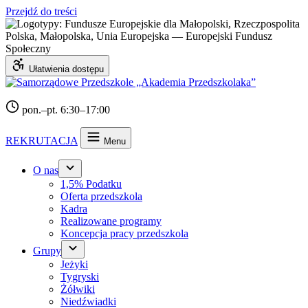
Przejdź do treści
Ułatwienia dostępu
pon.–pt. 6:30–17:00
REKRUTACJA
Menu
O nas
1,5% Podatku
Oferta przedszkola
Kadra
Realizowane programy
Koncepcja pracy przedszkola
Grupy
Jeżyki
Tygryski
Żółwiki
Niedźwiadki