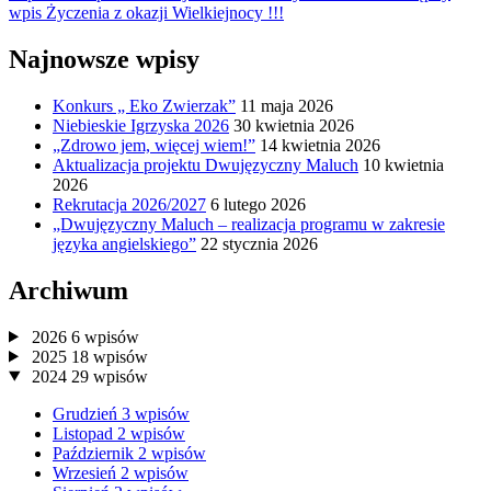
wpis
Życzenia z okazji Wielkiejnocy !!!
Najnowsze wpisy
Konkurs „ Eko Zwierzak”
11 maja 2026
Niebieskie Igrzyska 2026
30 kwietnia 2026
„Zdrowo jem, więcej wiem!”
14 kwietnia 2026
Aktualizacja projektu Dwujęzyczny Maluch
10 kwietnia
2026
Rekrutacja 2026/2027
6 lutego 2026
„Dwujęzyczny Maluch – realizacja programu w zakresie
języka angielskiego”
22 stycznia 2026
Archiwum
2026
6
wpisów
2025
18
wpisów
2024
29
wpisów
Grudzień
3
wpisów
Listopad
2
wpisów
Październik
2
wpisów
Wrzesień
2
wpisów