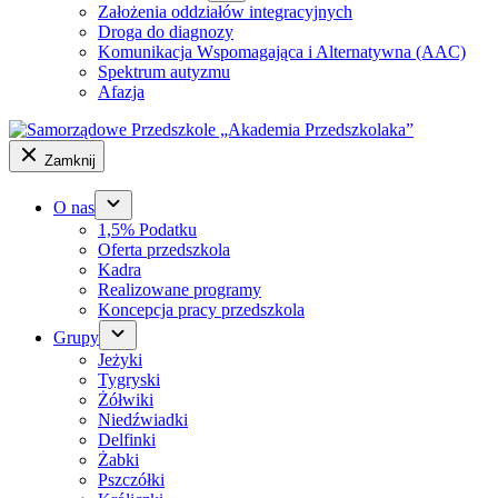
Założenia oddziałów integracyjnych
Droga do diagnozy
Komunikacja Wspomagająca i Alternatywna (AAC)
Spektrum autyzmu
Afazja
Zamknij
O nas
1,5% Podatku
Oferta przedszkola
Kadra
Realizowane programy
Koncepcja pracy przedszkola
Grupy
Jeżyki
Tygryski
Żółwiki
Niedźwiadki
Delfinki
Żabki
Pszczółki