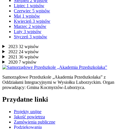
Sierpień
2
wpisów
Lipiec
1
wpisów
Czerwiec
5
wpisów
Maj
1
wpisów
Kwiecień
3
wpisów
Marzec
2
wpisów
Luty
3
wpisów
Styczeń
3
wpisów
2023
32
wpisów
2022
24
wpisów
2021
36
wpisów
2020
7
wpisów
Samorządowe Przedszkole „Akademia Przedszkolaka” z
Oddziałami Integracyjnymi w Wysiołku Luborzyckim. Organ
prowadzący: Gmina Kocmyrzów-Luborzyca.
Przydatne linki
Projekty unijne
Jakość powietrza
Zamówienia publiczne
Podziękowania